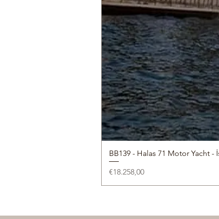
BB139 - Halas 71 Motor Yacht - İ
Fiyat
€18.258,00