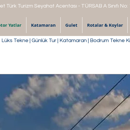
t Türk Turizm Seyahat Acentası - TÜRSAB A Sınıfı No:
tor Yatlar
Katamaran
Gulet
Rotalar & Koylar
Lüks Tekne | Günlük Tur | Katamaran | Bodrum Tekne K