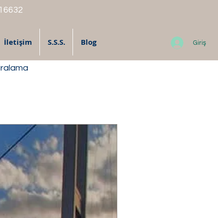
 16632
İletişim
S.S.S.
Blog
Giriş
iralama