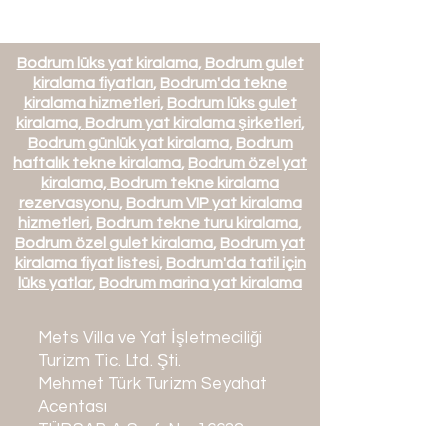
Bodrum lüks yat kiralama
,
Bodrum gulet
kiralama fiyatları
,
Bodrum'da tekne
kiralama hizmetleri
,
Bodrum lüks gulet
kiralama,
Bodrum yat kiralama şirketleri
,
Bodrum günlük yat kiralama
,
Bodrum
haftalık tekne kiralama
,
Bodrum özel yat
kiralama,
Bodrum tekne kiralama
rezervasyonu
,
Bodrum VIP yat kiralama
hizmetleri
,
Bodrum tekne turu kiralama
,
Bodrum özel gulet kiralama
,
Bodrum yat
kiralama fiyat listesi
,
Bodrum'da tatil için
BB134 - Elentari Motor Yacht -
lüks yatlar
,
Bodrum marina yat kiralama
Atina Kalkışlı
Fiyat
€3.768,00
Mets Villa ve Yat İşletmeciliği
Turizm Tic. Ltd. Şti.
Mehmet Türk Turizm Seyahat
Acentası
TÜRSAB A Sınıfı No: 16632