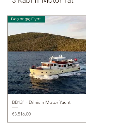
3 Kabinli Motor Yat
Başlangıç Fiyatı
BB131 - Dilnisin Motor Yacht
Fiyat
€3.516,00
Başlangıç Fiyatı