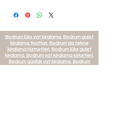
Bodrum lüks yat kiralama
,
Bodrum gulet
kiralama fiyatları
,
Bodrum'da tekne
kiralama hizmetleri
,
Bodrum lüks gulet
kiralama,
Bodrum yat kiralama şirketleri
,
Bodrum günlük yat kiralama
,
Bodrum
haftalık tekne kiralama
,
Bodrum özel yat
kiralama,
Bodrum tekne kiralama
rezervasyonu
,
Bodrum VIP yat kiralama
hizmetleri
,
Bodrum tekne turu kiralama
,
Bodrum özel gulet kiralama
,
Bodrum yat
kiralama fiyat listesi
,
Bodrum'da tatil için
lüks yatlar
,
Bodrum marina yat kiralama
Mets Villa ve Yat İşletmeciliği
Turizm Tic. Ltd. Şti.
Mehmet Türk Turizm Seyahat