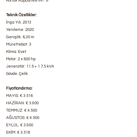
Konuk Kapasitesi INT: 6
Teknik Özellikler:
İnşa Yılı: 2013
Yenileme: 2020
Genişlik: 6,30 m
Mürettebat: 3
Klima: Evet
Motor: 2 x 600 hp
Jeneratör: 11.5 + 1 7.5 kVA
Gövde: Çelik
Fiyatlandırma:
MAYIS: € 3.516
HAZİRAN: € 3.900
TEMMUZ: € 4.500
AĞUSTOS: € 4.500
EYLÜL: € 3.900
EKİM: € 3.516