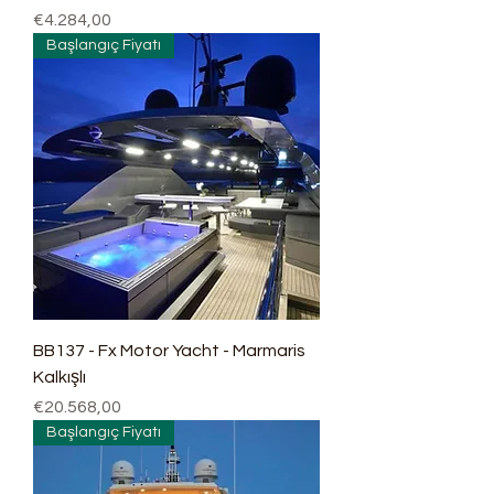
Fiyat
€4.284,00
Başlangıç Fiyatı
BB137 - Fx Motor Yacht - Marmaris
Kalkışlı
Fiyat
€20.568,00
Başlangıç Fiyatı