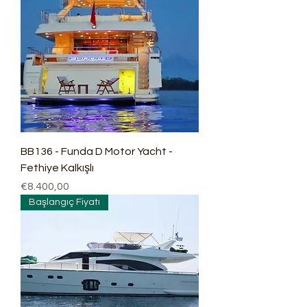
BB136 - Funda D Motor Yacht -
Fethiye Kalkışlı
Fiyat
€8.400,00
Başlangıç Fiyatı