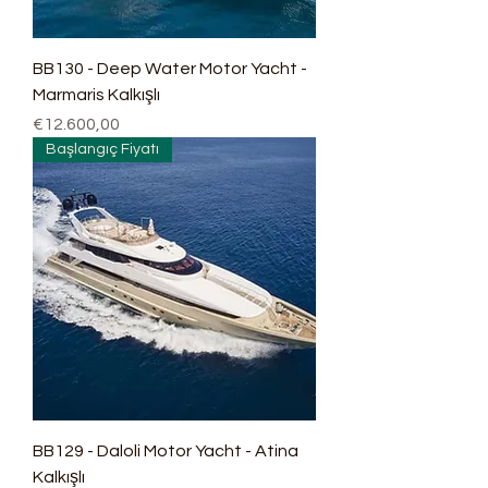
BB130 - Deep Water Motor Yacht -
Marmaris Kalkışlı
Fiyat
€12.600,00
Başlangıç Fiyatı
BB129 - Daloli Motor Yacht - Atina
Kalkışlı