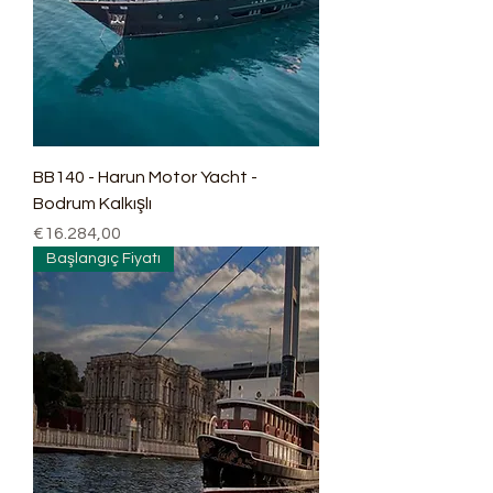
BB140 - Harun Motor Yacht -
Bodrum Kalkışlı
Fiyat
€16.284,00
Başlangıç Fiyatı