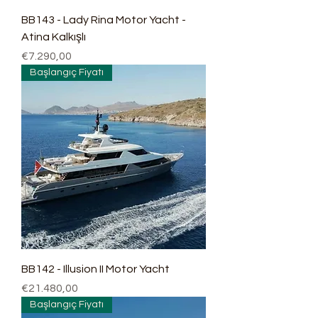
BB143 - Lady Rina Motor Yacht -
Atina Kalkışlı
Fiyat
€7.290,00
Başlangıç Fiyatı
BB142 - Illusion II Motor Yacht
Fiyat
€21.480,00
Başlangıç Fiyatı