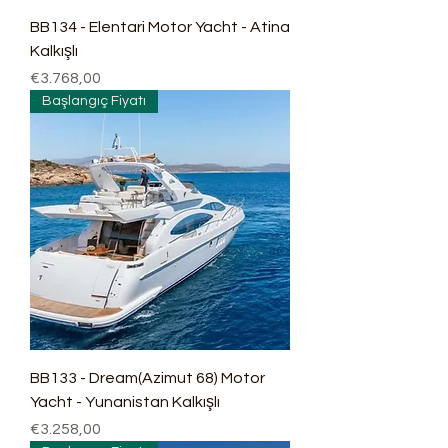
BB134 - Elentari Motor Yacht - Atina
Kalkışlı
Fiyat
€3.768,00
Başlangıç Fiyatı
BB133 - Dream(Azimut 68) Motor
Yacht - Yunanistan Kalkışlı
Fiyat
€3.258,00