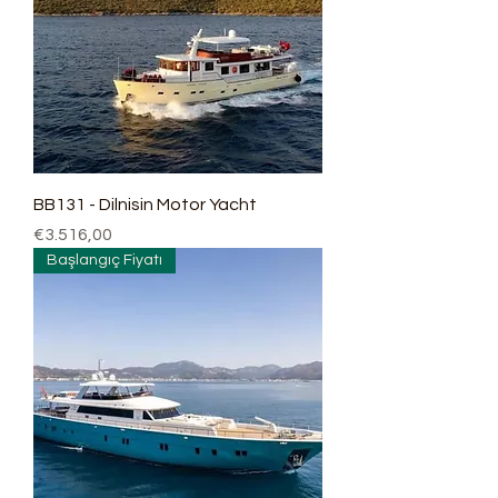
BB131 - Dilnisin Motor Yacht
Fiyat
€3.516,00
Başlangıç Fiyatı