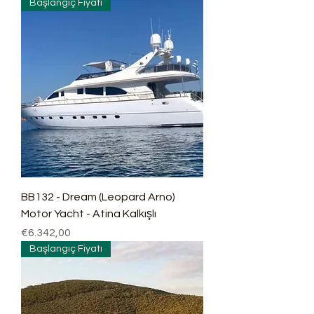
Başlangıç Fiyatı
BB132 - Dream (Leopard Arno)
Motor Yacht - Atina Kalkışlı
Fiyat
€6.342,00
Başlangıç Fiyatı