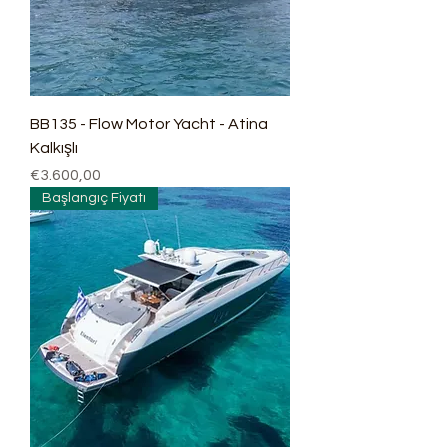
BB135 - Flow Motor Yacht - Atina
Kalkışlı
Fiyat
€3.600,00
Başlangıç Fiyatı