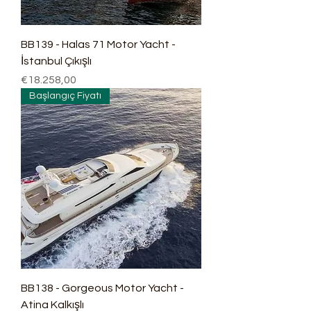
BB139 - Halas 71 Motor Yacht -
İstanbul Çıkışlı
Fiyat
€18.258,00
Başlangıç Fiyatı
BB138 - Gorgeous Motor Yacht -
Atina Kalkışlı