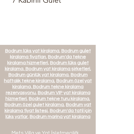
7 Kabinli Gulet
Bodrum lüks yat kiralama
,
Bodrum gulet
kiralama fiyatları
,
Bodrum'da tekne
kiralama hizmetleri
,
Bodrum lüks gulet
kiralama,
Bodrum yat kiralama şirketleri
,
Bodrum günlük yat kiralama
,
Bodrum
haftalık tekne kiralama
,
Bodrum özel yat
kiralama,
Bodrum tekne kiralama
rezervasyonu
,
Bodrum VIP yat kiralama
hizmetleri
,
Bodrum tekne turu kiralama
,
Bodrum özel gulet kiralama
,
Bodrum yat
kiralama fiyat listesi
,
Bodrum'da tatil için
lüks yatlar
,
Bodrum marina yat kiralama
Mets Villa ve Yat İşletmeciliği