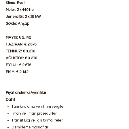
Klima: Evet
Motor: 2 x 440 hp
Jeneratör: 2 x 28 kW
Gövde: Ahşap
MAYIS: € 2.142
HAZİRAN
:
€ 2.676
TEMMUZ: € 3.216
AĞUSTOS: € 3.216
EYLÜL: € 2.676
EKİM: € 2.142
Fiyatlandırma Ayrıntıları
Dahil
Tüm kiralama ve rıhtım vergileri
liman ve liman prosedürleri
Transit Log ve ilgili formaliteler
Demirleme masrafları