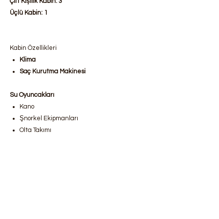
Çift Kişilik Kabin: 3
Üçlü Kabin: 1
Kabin Özellikleri
Klima
Saç Kurutma Makinesi
Su Oyuncakları
Kano
Şnorkel Ekipmanları
Olta Takımı
Yat olanakları
Akıllı TV
Buz makinası
Güvertede ses sistemi
Uydu
Wi-Fi