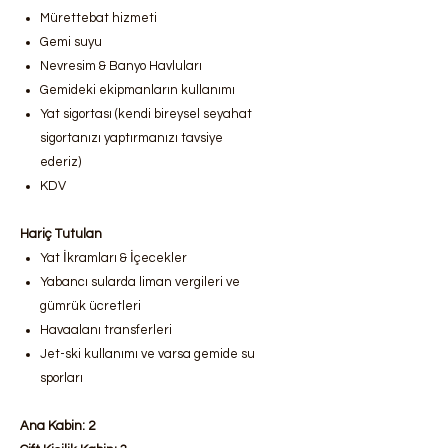
Mürettebat hizmeti
Gemi suyu
Nevresim & Banyo Havluları
Gemideki ekipmanların kullanımı
Yat sigortası (kendi bireysel seyahat
sigortanızı yaptırmanızı tavsiye
ederiz)
KDV
Hariç Tutulan
Yat İkramları & İçecekler
Yabancı sularda liman vergileri ve
gümrük ücretleri
Havaalanı transferleri
Jet-ski kullanımı ve varsa gemide su
sporları
Ana Kabin: 2