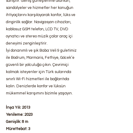
sahiptir. Geniş güneşlenme alanları,
sandalyeler ve hizmetler her konuğun
ihtiyaçlarını karşılayarak konfor, lüks ve
dinginlik sağlar. Navigasyon cihazları,
kablosuz GSM telefon, LCD TV, DVD
oynatıcı ve stereo müzik çalar araç içi
deneyimi zenginleştirir.
İyi donanımlı ve şık Baba Veli 9 guletimiz
ile Bodrum, Marmaris, Fethiye, Göcek’e
güvenli bir yolculuğa çıkın. Çevrimiçi
kalmak isteyenler için Türk sularında
sınırlı Wi-Fi hizmetleri ile bağlantıda
kalın. Denizlerde konfor ve lüksün
mükemmel karışımını bizimle yaşayın.
İnşa Yılı: 2013
Yenileme: 2023
Genişlik: 8 m
Mürettebat: 3