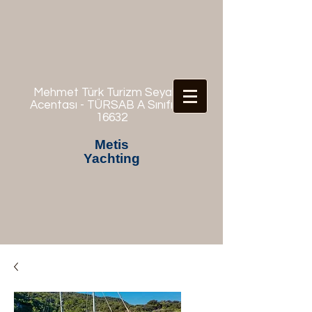
Mehmet Türk Turizm Seyahat
Acentası - TÜRSAB A Sınıfı No:
16632
Metis
Yachting