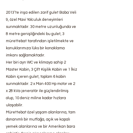
2013’te inşa edilen zarif gulet Baba Veli
9, özel Mavi Yolculuk deneyimleri
sunmaktadır. 30 metre uzunluğunda ve
8 metre genişliğindeki bu gulet, 3
mürettebat tarafından işletilmekte ve
konuklarımıza lüks bir konaklama
imkanı sağlamaktadır.
Her biri ayrı WC ve klimaya sahip 2
Master Kabin, 3 Çift Kişilik Kabin ve 1 İkiz
Kabin içeren gulet, toplam 6 kabin
sunmaktadır. 2 x Man 400 Hp motor ve 2
x 28 kVa jeneratör ile güçlendirilmiş
olup, 10 deniz miline kadar hızlara
ulaşabilir.
Mürettebat özel yaşam alanlarına, tam
donanımlı bir mutfağa, açık ve kapalı
yemek alanlarına ve bir Amerikan bara