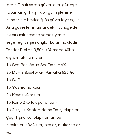
içerir. Etrafı saran güverteler, güneşe
tapanları çift kişilik bir güneşlenme
minderinin beklediği ön güverteye açılır.
Ana güvertenin üstündeki flybridge’de
ek bir açık havada yemek yeme
seçeneği ve şezlonglar bulunmaktadır.
Tender Ribline 3,50m / Yamaha 40hp
dıştan takma motor
1 x Sea Bob iAqua SeaDart MAX
2 x Deniz Scooterları Yamaha 520Pro
1 x SUP
1 x Yüzme halkası
2 x Kayak kürekleri
1 x Kano 2 koltuk şeffaf cam
1 x 2 kişilik Kaptan Nemo Dalış ekipmanı
Çeşitli şnorkel ekipmanları eq.
maskeler, gözlükler, pedler, makarnalar
vs.