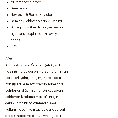
Mürettebat hizmeti
Gemi suyu
Nevresim & Banyo Havluları
Gemideki ekipmanların kullanımı
Yat sigortası (kendi bireysel seyahat
sigortanızı yaptırmanızı tavsiye
ederiz)
KDV
APA
Avans Provizyon Ödeneği (APA), yat
hazırlığı, talep edilen malzemeler, liman
ücretleri, yakıt, iletişim, mürettebat
bahşişleri ve misafir tercihlerine göre
belirlenen diğer hizmetleri kapsayan,
beklenen kiralama masrafları için
gerekli olan bir ön ödemedir. APA
kullanılmadan kalırsa, fazlası iade edilir;
ancak, harcamaların APA'yı aşması