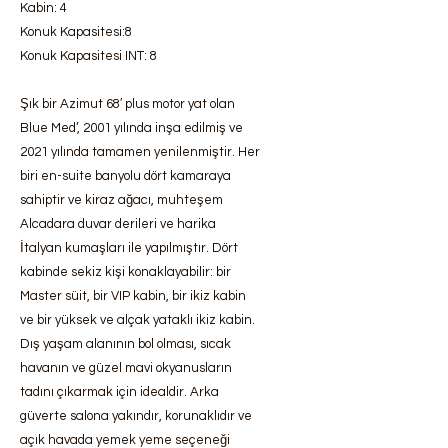
​​​​​​​Kabin: 4
​​​​​​​Konuk Kapasitesi:8
Konuk Kapasitesi INT: 8
Şık bir Azimut 68′ plus motor yat olan
Blue Med’, 2001 yılında inşa edilmiş ve
2021 yılında tamamen yenilenmiştir. Her
biri en-suite banyolu dört kamaraya
sahiptir ve kiraz ağacı, muhteşem
Alcadara duvar derileri ve harika
İtalyan kumaşları ile yapılmıştır. Dört
kabinde sekiz kişi konaklayabilir: bir
Master süit, bir VIP kabin, bir ikiz kabin
ve bir yüksek ve alçak yataklı ikiz kabin.
Dış yaşam alanının bol olması, sıcak
havanın ve güzel mavi okyanusların
tadını çıkarmak için idealdir. Arka
güverte salona yakındır, korunaklıdır ve
açık havada yemek yeme seçeneği