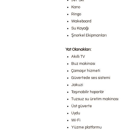
Jet-Ski
Kano
Ringo
Wakeboard
Su Kayağı
Şnorkel Ekipmanları
Yat Olanakları:
Akıllı TV
Buz makinası
Çamaşır hizmeti
Güvertede ses sistemi
Jakuzi
Taşınabilir hoparlör
Tuzsuz su üretim makinası
Üst güverte
Uydu
Wi-Fi
Yüzme platformu