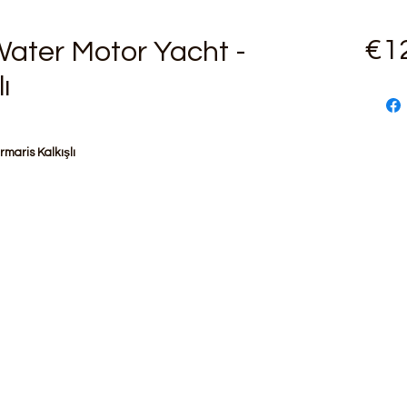
€1
ater Motor Yacht -
ı
maris Kalkışlı