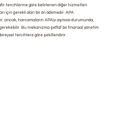
fir tercihlerine göre belirlenen diğer hizmetleri
ı için gerekli olan bir ön ödemedir. APA
dilir; ancak, harcamaların APA'yı aşması durumunda,
erekebilir. Bu mekanizma şeffaf bir finansal yönetim
reysel tercihlere göre şekillendirir.