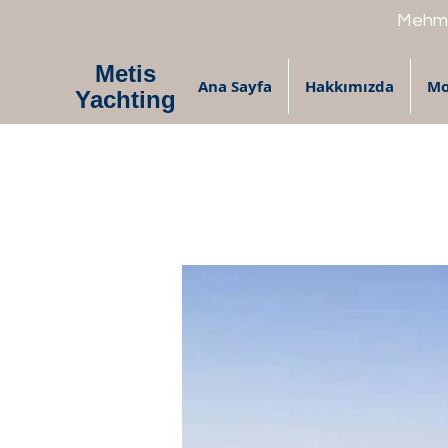
Mehme
Metis
Ana Sayfa
Hakkımızda
Mo
Yachting