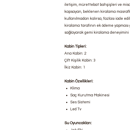
iletişim, mürettebat bahşişleri ve misa
kapsayan, beklenen kiralama masraflar
kullanılmadan kalırsa, fazlası iade e
kiralama tarafının ek ödeme yapması g
sağlayarak gemi kiralama deneyimini bi
Kabin Tipleri:
Ana Kabin: 2
Çift Kişilik Kabin: 3
İkiz Kabin: 1
Kabin Özellikleri:
Klima
Saç Kurutma Makinesi
Ses Sistemi
Led Tv
Su Oyuncakları: