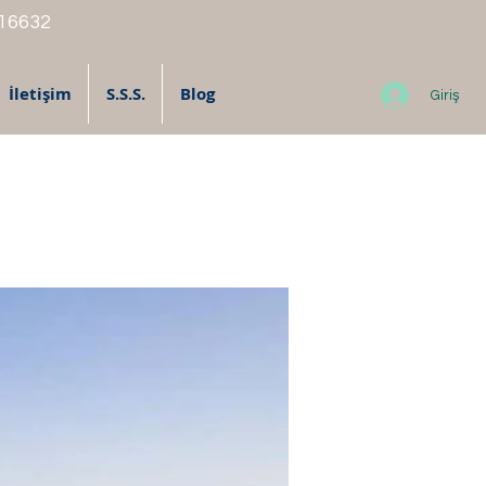
 16632
İletişim
S.S.S.
Blog
Giriş