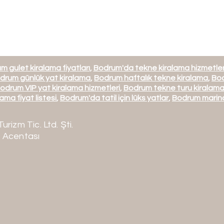
m gulet kiralama fiyatları
,
Bodrum'da tekne kiralama hizmetler
drum günlük yat kiralama
,
Bodrum haftalık tekne kiralama
,
Bod
odrum VIP yat kiralama hizmetleri
,
Bodrum tekne turu kiralam
ama fiyat listesi
,
Bodrum'da tatil için lüks yatlar
,
Bodrum marina
Turizm Tic. Ltd. Şti.
 Acentası