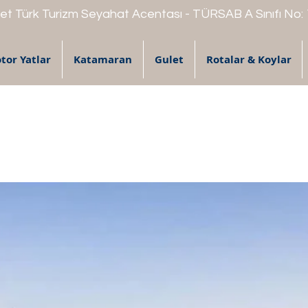
t Türk Turizm Seyahat Acentası - TÜRSAB A Sınıfı No:
tor Yatlar
Katamaran
Gulet
Rotalar & Koylar