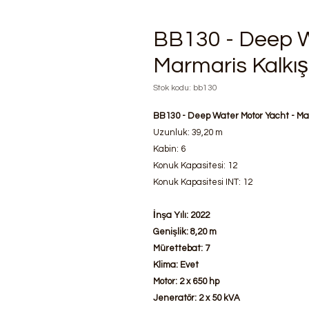
BB130 - Deep W
Marmaris Kalkışl
Stok kodu: bb130
BB130 - Deep Water Motor Yacht - Mar
Uzunluk: 39,20 m
Kabin: 6
Konuk Kapasitesi: 12
​​​​​​​Konuk Kapasitesi INT: 12
İnşa Yılı: 2022
Genişlik: 8,20 m
Mürettebat: 7
Klima: Evet
Motor: 2 x 650 hp
Jeneratör: 2 x 50 kVA