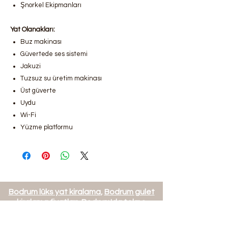
Şnorkel Ekipmanları
Yat Olanakları:
Buz makinası
Güvertede ses sistemi
Jakuzi
Tuzsuz su üretim makinası
Üst güverte
Uydu
Wi-Fi
Yüzme platformu
Bodrum lüks yat kiralama
,
Bodrum gulet
kiralama fiyatları
,
Bodrum'da tekne
kiralama hizmetleri
,
Bodrum lüks gulet
kiralama,
Bodrum yat kiralama şirketleri
,