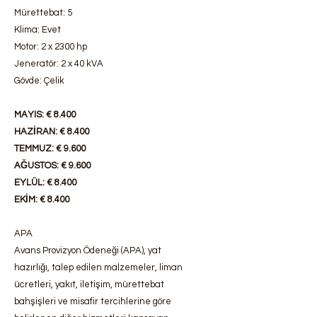
Mürettebat: 5
Klima: Evet
Motor: 2 x 2300 hp
Jeneratör: 2 x 40 kVA
Gövde: Çelik
MAYIS: € 8.400
HAZİRAN: € 8.400
TEMMUZ: € 9.600
AĞUSTOS: € 9.600
EYLÜL: € 8.400
EKİM: € 8.400
APA
Avans Provizyon Ödeneği (APA), yat
hazırlığı, talep edilen malzemeler, liman
ücretleri, yakıt, iletişim, mürettebat
bahşişleri ve misafir tercihlerine göre