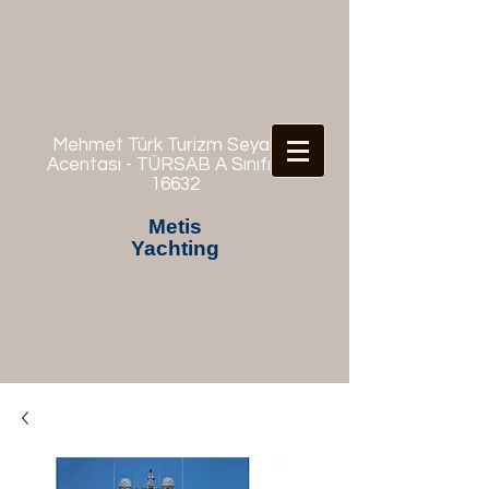
Mehmet Türk Turizm Seyahat
Acentası - TÜRSAB A Sınıfı No:
16632
Metis
Yachting