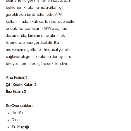
belirlenen diğer hizmetleri kapsayan,
beklenen kiralama masrafları için
gerekli olan bir ön ödemedir. APA
kullanılmadan kalırsa, fazlası iade edilir;
ancak, harcamaların APA'yı aşması
durumunda, kiralama tarafının ek
ödeme yapması gerekebilir. Bu
mekanizma şeffaf bir finansal yönetim
sağlayarak gemi kiralama deneyimini
bireysel tercihlere göre şekillendirir.
Ana Kabin:1
Çift Kişilik Kabin:2
İkiz Kabin:2
Su Oyuncakları:
Jet-Ski
Ringo
Su Kayağı