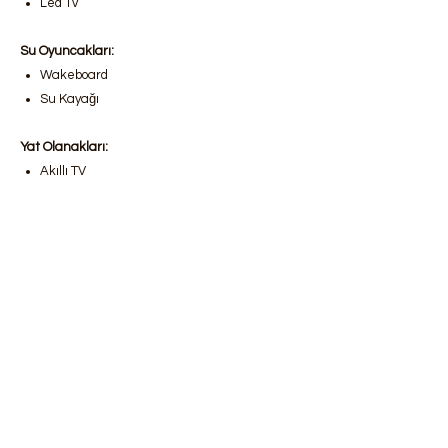
Led Tv
Su Oyuncakları:
Wakeboard
Su Kayağı
Yat Olanakları:
Akıllı TV
Çamaşır hizmeti
Güvertede ses sistemi
Projeksiyon makinası
Tuzsuz su üretim makinası
Uydu
Wi-Fi
Bodrum lüks yat kiralama
,
Bodrum gulet