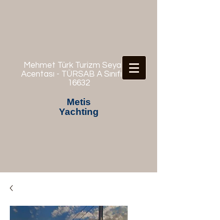
Mehmet Türk Turizm Seyahat
Acentası - TÜRSAB A Sınıfı No:
16632
Metis
Yachting