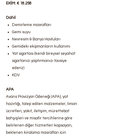
EKİM: € 18.258
Dahil
Demirleme masrafları
Gemi suyu
Nevresim & Banyo Havluları
Gemideki ekipmanların kullanımı
Yat sigortası (kendi bireysel seyahat
sigortanızı yaptırmanızı tavsiye
ederiz)
KDV
APA
Avans Provizyon Ödeneği (APA), yat
hazırlığı, talep edilen malzemeler, liman
ücretleri, yakıt, iletişim, mürettebat
bahşişleri ve misafir tercihlerine göre
belirlenen diğer hizmetleri kapsayan,
beklenen kiralama masrafları için