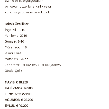
sizinle birlikte çalışacaktır.
bir toplantı, özel bir etkinlik veya
kutlama ya da mavi bir yolculuk.
Teknik Özellikler:
İnşa Yılı: 1914
Yenileme: 2016
Genişlik: 9,40 m
Mürettebat: 16
Klima: Evet
Motor: 2 x 375 hp
Jeneratör: 1 x 142 kvA + 1 x 159.,90 KvA
Gövde: Çelik
MAYIS: € 18.258
HAZİRAN: € 19.200
TEMMUZ: € 22.200
AĞUSTOS: € 22.200
EYLÜL: € 19.200