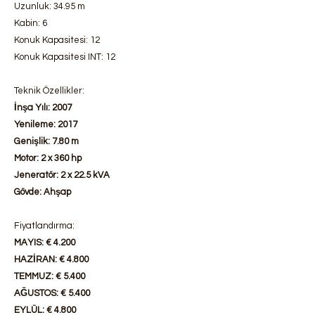
Uzunluk: 34.95 m
Kabin: 6
Konuk Kapasitesi: 12
Konuk Kapasitesi INT: 12
Teknik Özellikler:
İnşa Yılı: 2007
Yenileme: 2017
Genişlik: 7.80 m
Motor: 2 x 360 hp
Jeneratör: 2 x 22.5 kVA
Gövde: Ahşap
Fiyatlandırma:
MAYIS: € 4.200
HAZİRAN: € 4.800
TEMMUZ: € 5.400
AĞUSTOS: € 5.400
EYLÜL: € 4.800