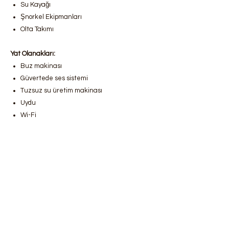
Su Kayağı
Şnorkel Ekipmanları
Olta Takımı
Yat Olanakları:
Buz makinası
Güvertede ses sistemi
Tuzsuz su üretim makinası
Uydu
Wi-Fi
Bodrum lüks yat kiralama
,
Bodrum gulet
kiralama fiyatları
,
Bodrum'da tekne
kiralama hizmetleri
,
Bodrum lüks gulet
kiralama,
Bodrum yat kiralama şirketleri
,
Bodrum günlük yat kiralama
,
Bodrum