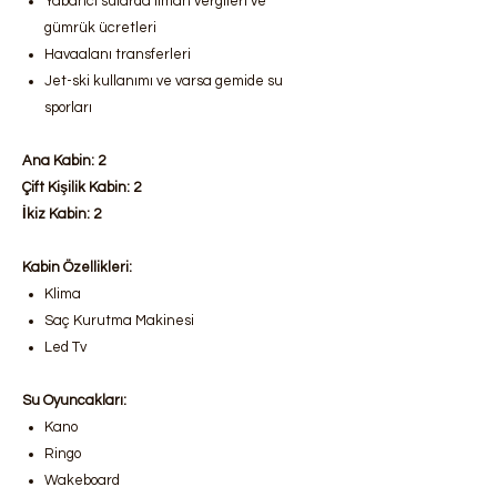
Yabancı sularda liman vergileri ve
gümrük ücretleri
Havaalanı transferleri
Jet-ski kullanımı ve varsa gemide su
sporları
Ana Kabin: 2
Çift Kişilik Kabin: 2
İkiz Kabin: 2
Kabin Özellikleri:
Klima
Saç Kurutma Makinesi
Led Tv
Su Oyuncakları:
Kano
Ringo
Wakeboard