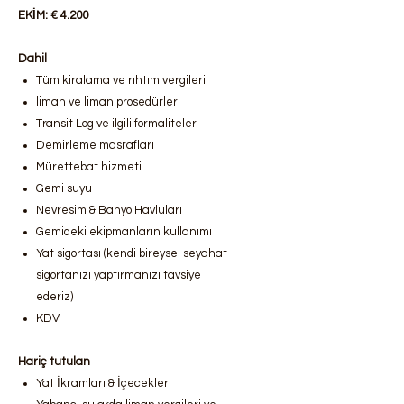
EKİM: € 4.200
Dahil
Tüm kiralama ve rıhtım vergileri
liman ve liman prosedürleri
Transit Log ve ilgili formaliteler
Demirleme masrafları
Mürettebat hizmeti
Gemi suyu
Nevresim & Banyo Havluları
Gemideki ekipmanların kullanımı
Yat sigortası (kendi bireysel seyahat
sigortanızı yaptırmanızı tavsiye
ederiz)
KDV
Hariç tutulan
Yat İkramları & İçecekler