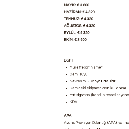
MAYIS: € 3.600
HAZİRAN: € 4.320
TEMMUZ: € 4.320
AĞUSTOS: € 4.320
EYLÜL: € 4.320
EKİM: € 3.600
Dahil
Mürettebat hizmeti
Gemi suyu
Nevresim & Banyo Havluları
Gemideki ekipmanların kullanımı
Yat sigortası (kendi bireysel seyaha
KDV
APA
Avans Provizyon Ödeneği (APA), yat hazı