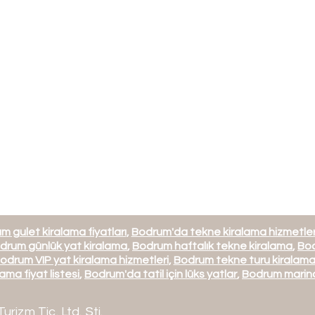
m gulet kiralama fiyatları
,
Bodrum'da tekne kiralama hizmetler
drum günlük yat kiralama
,
Bodrum haftalık tekne kiralama
,
Bod
odrum VIP yat kiralama hizmetleri
,
Bodrum tekne turu kiralam
ama fiyat listesi
,
Bodrum'da tatil için lüks yatlar
,
Bodrum marina
Turizm Tic. Ltd. Şti.