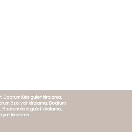
i
,
Bodrum lüks gulet kiralama,
rum özel yat kiralama,
Bodrum
a
,
Bodrum özel gulet kiralama
,
 yat kiralama