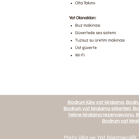
Olta Takımı
Yat Olanakları:
Buz makinası
Güvertede ses sistemi
Tuzsuz su üretim makinası
Üst güverte
Wi-Fi
Bodrum lüks yat kiralama
,
Bodru
Bodrum yat kiralama şirketleri
,
Bo
tekne kiralama rezervasyonu
,
B
Bodrum yat kiral
Mets Villa ve Yat İşletmeciliği 