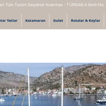
t Türk Turizm Seyahat Acentası - TÜRSAB A Sınıfı No:
tor Yatlar
Katamaran
Gulet
Rotalar & Koylar