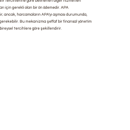
fir tercihlerine göre belirlenen diğer hizmetleri
ı için gerekli olan bir ön ödemedir. APA
dilir; ancak, harcamaların APA'yı aşması durumunda,
erekebilir. Bu mekanizma şeffaf bir finansal yönetim
reysel tercihlere göre şekillendirir.