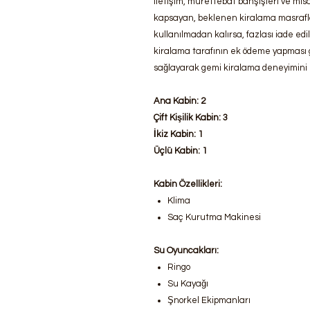
iletişim, mürettebat bahşişleri ve misa
kapsayan, beklenen kiralama masraflar
kullanılmadan kalırsa, fazlası iade e
kiralama tarafının ek ödeme yapması g
sağlayarak gemi kiralama deneyimini bi
Ana Kabin: 2
Çift Kişilik Kabin: 3
İkiz Kabin: 1
Üçlü Kabin: 1
Kabin Özellikleri:
Klima
Saç Kurutma Makinesi
Su Oyuncakları:
Ringo
Su Kayağı
Şnorkel Ekipmanları