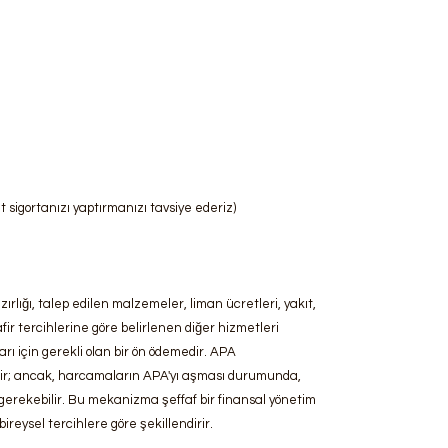
t sigortanızı yaptırmanızı tavsiye ederiz)
rlığı, talep edilen malzemeler, liman ücretleri, yakıt,
fir tercihlerine göre belirlenen diğer hizmetleri
ı için gerekli olan bir ön ödemedir. APA
dilir; ancak, harcamaların APA'yı aşması durumunda,
erekebilir. Bu mekanizma şeffaf bir finansal yönetim
reysel tercihlere göre şekillendirir.