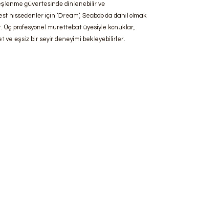
lenme güvertesinde dinlenebilir ve
st hissedenler için ‘Dream’, Seabob da dahil olmak
r. Üç profesyonel mürettebat üyesiyle konuklar,
ve eşsiz bir seyir deneyimi bekleyebilirler.