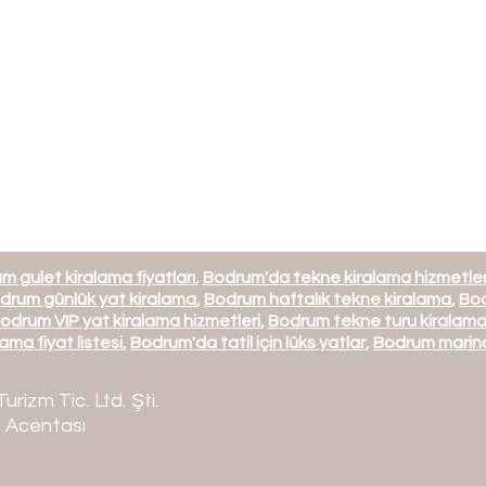
m gulet kiralama fiyatları
,
Bodrum'da tekne kiralama hizmetler
drum günlük yat kiralama
,
Bodrum haftalık tekne kiralama
,
Bod
odrum VIP yat kiralama hizmetleri
,
Bodrum tekne turu kiralam
ama fiyat listesi
,
Bodrum'da tatil için lüks yatlar
,
Bodrum marina
Turizm Tic. Ltd. Şti.
 Acentası