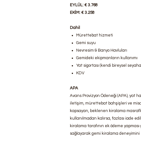
EYLÜL: € 3.768
EKİM: € 3.258
Dahil
Mürettebat hizmeti
Gemi suyu
Nevresim & Banyo Havluları
Gemideki ekipmanların kullanımı
Yat sigortası (kendi bireysel seyaha
KDV
APA
Avans Provizyon Ödeneği (APA), yat hazı
iletişim, mürettebat bahşişleri ve misa
kapsayan, beklenen kiralama masraflar
kullanılmadan kalırsa, fazlası iade e
kiralama tarafının ek ödeme yapması g
sağlayarak gemi kiralama deneyimini bi