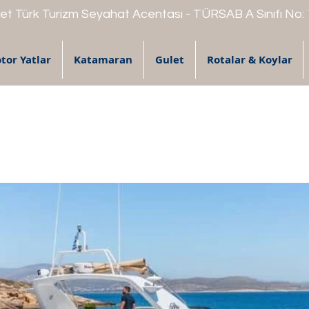
t Türk Turizm Seyahat Acentası - TÜRSAB A Sınıfı No:
tor Yatlar
Katamaran
Gulet
Rotalar & Koylar