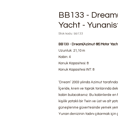
BB133 - Dream(
Yacht - Yunanist
Stok kodu: bb133
BB133 - Dream(Azimut 68) Motor Yacht
Uzunluk: 21,10 m
Kabin: 4
Konuk Kapasitesi: 8
Konuk Kapasitesi INT: 8
‘Dream’ 2003 yılında Azimut tarafından
İçeride, krem ve toprak tonlarında deko
kabin bulacaksınız. Bu kabinlerde en faz
kişilik yataklı bir Twin ve üst ve alt ya
güneşlenme güvertesinde yemek yeme
Yunan denizinin tadını çıkarmak için g