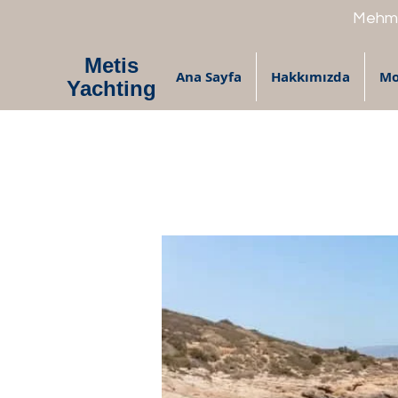
Mehme
Metis
Ana Sayfa
Hakkımızda
Mo
Yachting