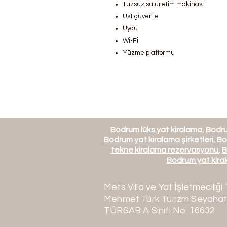
Tuzsuz su üretim makinası
Üst güverte
Uydu
Wi-Fi
Yüzme platformu
Bodrum lüks yat kiralama
,
Bodru
Bodrum yat kiralama şirketleri
,
Bo
tekne kiralama rezervasyonu
,
B
Bodrum yat kiral
Mets Villa ve Yat İşletmeciliği 
Mehmet Türk Turizm Seyahat
TÜRSAB A Sınıfı No: 16632