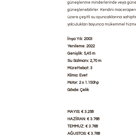
güneşlenme minderlerinde veya güneş
güneşlenebilirler. Kendini macerapere
üzere çeşitli su oyuncaklarına sahipti
yolculukları boyunca mükemmel hizmet 
İnşa Yılı: 2003
Yenileme: 2022
Genişlik: 5,45 m
Su Salmanı: 2,70 m
Mürettebat: 3
Klima: Evet
Motor: 2 x 1.150hp
Gövde: Çelik
MAYIS: € 3.258
HAZİRAN: € 3.768
TEMMUZ: € 3.768
AĞUSTOS: € 3.768