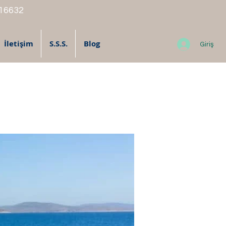
 16632
İletişim
S.S.S.
Blog
Giriş