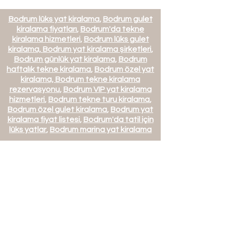
Bodrum lüks yat kiralama
,
Bodrum gulet
kiralama fiyatları
,
Bodrum'da tekne
kiralama hizmetleri
,
Bodrum lüks gulet
kiralama,
Bodrum yat kiralama şirketleri
,
Bodrum günlük yat kiralama
,
Bodrum
haftalık tekne kiralama
,
Bodrum özel yat
kiralama,
Bodrum tekne kiralama
rezervasyonu
,
Bodrum VIP yat kiralama
hizmetleri
,
Bodrum tekne turu kiralama
,
Bodrum özel gulet kiralama
,
Bodrum yat
kiralama fiyat listesi
,
Bodrum'da tatil için
lüks yatlar
,
Bodrum marina yat kiralama
Mets Villa ve Yat İşletmeciliği
Turizm Tic. Ltd. Şti.
Mehmet Türk Turizm Seyahat
Acentası
TÜRSAB A Sınıfı No: 16632