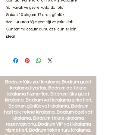
Günlük Tekne turu için 6-8 kişi kapasite
Yalıkavak ve çevre koylarda rota
Sabah 10 akşam 17 arası günlük
özel
turlarda öğle yemeği ve yakıt dahil
Günbatımı, doğum günü özel günler için
ideal
Bodrum lüks yat kiralama
,
Bodrum gulet
kiralama fiyatları
,
Bodrum'da tekne
kiralama hizmetleri
,
Bodrum lüks gulet
kiralama,
Bodrum yat kiralama şirketleri
,
Bodrum günlük yat kiralama
,
Bodrum
haftalık tekne kiralama
,
Bodrum özel yat
kiralama,
Bodrum tekne kiralama
rezervasyonu
,
Bodrum VIP yat kiralama
hizmetleri
,
Bodrum tekne turu kiralama
,