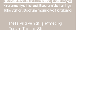
Bodrum özel gulet kiralama
,
Bodrum yat
kiralama fiyat listesi
,
Bodrum'da tatil için
lüks yatlar
,
Bodrum marina yat kiralama
Mets Villa ve Yat İşletmeciliği
Turizm Tic. Ltd. Şti.
Mehmet Türk Turizm Seyahat
Acentası
TÜRSAB A Sınıfı No: 16632
İletişim:
+90 542 163 0636
+90 252 363 0636