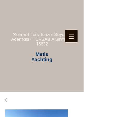
Mehmet Türk Turizm Seyahat
Acentası - TÜRSAB A Sınıfı No:
16632
Metis
Yachting