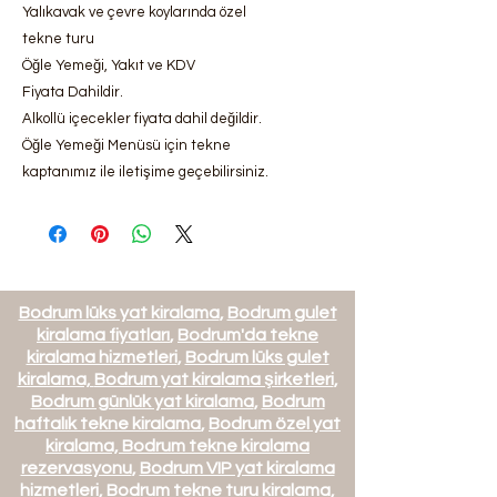
Yalıkavak ve çevre koylarında özel
tekne turu
Öğle Yemeği, Yakıt ve KDV
Fiyata Dahildir.
Alkollü içecekler fiyata dahil değildir.
Öğle Yemeği Menüsü için tekne
kaptanımız ile iletişime geçebilirsiniz.
Bodrum lüks yat kiralama
,
Bodrum gulet
kiralama fiyatları
,
Bodrum'da tekne
kiralama hizmetleri
,
Bodrum lüks gulet
kiralama,
Bodrum yat kiralama şirketleri
,
Bodrum günlük yat kiralama
,
Bodrum
haftalık tekne kiralama
,
Bodrum özel yat
kiralama,
Bodrum tekne kiralama
rezervasyonu
,
Bodrum VIP yat kiralama
hizmetleri
,
Bodrum tekne turu kiralama
,