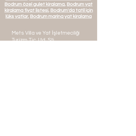
Bodrum özel gulet kiralama
,
Bodrum yat
kiralama fiyat listesi
,
Bodrum'da tatil için
lüks yatlar
,
Bodrum marina yat kiralama
Mets Villa ve Yat İşletmeciliği
Turizm Tic. Ltd. Şti.
Mehmet Türk Turizm Seyahat
Acentası
TÜRSAB A Sınıfı No: 16632
İletişim:
+90 542 163 0636
+90 252 363 0636