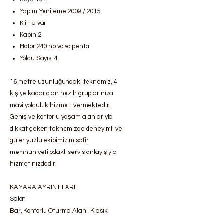
Yapım Yenileme 2009 / 2015
Klima var
Kabin 2
Motor 240 hp volvo penta
Yolcu Sayısı 4
16 metre uzunluğundaki teknemiz, 4
kişiye kadar olan nezih gruplarınıza
mavi yolculuk hizmeti vermektedir.
Geniş ve konforlu yaşam alanlarıyla
dikkat çeken teknemizde deneyimli ve
güler yüzlü ekibimiz misafir
memnuniyeti odaklı servis anlayışıyla
hizmetinizdedir.
KAMARA AYRINTILARI
Salon
Bar, Konforlu Oturma Alanı, Klasik