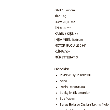
SINIF:
Ekonomi
TİP:
Keç
BOY:
20,00 mt.
EN:
6,00 mt.
KABİN / KİŞİ:
6 / 12
İNŞA YERİ:
Bodrum
MOTOR GÜCÜ:
280 HP
KLİMA:
Yok
MÜRETTEBAT:
3
Olanaklar
Tavla ve Oyun Kartları
Kano
Derin Dondurucu
Balıkçılık Ekipmanları
Buz Yapıcı
Servis Botu ve Dıştan Takma Motor