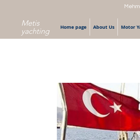
Mehme
Metis
Home page
About Us
Motor Y
yachting