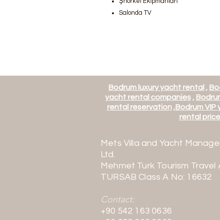
Şnorkel Ekipmanları
Salonda TV
Bodrum luxury yacht rental
,
Bo
yacht rental companies
,
Bodrum
rental reservation
,
Bodrum VIP y
rental price 
Mets Villa and Yacht Manage
Ltd.
Mehmet Turk Tourism Travel
TURSAB Class A No: 16632
Contact:
+90 542 163 0636