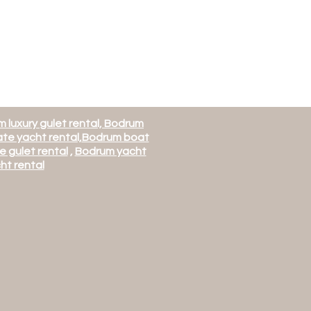
 luxury gulet rental, Bodrum
te yacht rental,
Bodrum boat
e gulet rental
,
Bodrum yacht
ht rental