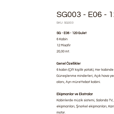
SG003 - E06 - 1
SKU: SG003
SG - E06 - 120 Gulet
6 Kabin
12 Misafir
20,00 mt.
Genel Özellikler
6 kabin (Çift kişilik yatak), Her kabinde
Güneşlenme minderleri, Açık hava y
alanı, Ayrı mürettebat kabini.
Ekipmanlar ve Ekstralar
Kabinlerde müzik sistemi, Salonda TV, 
ekipmanları, Şnorkel ekipmanları, Kano
motor.