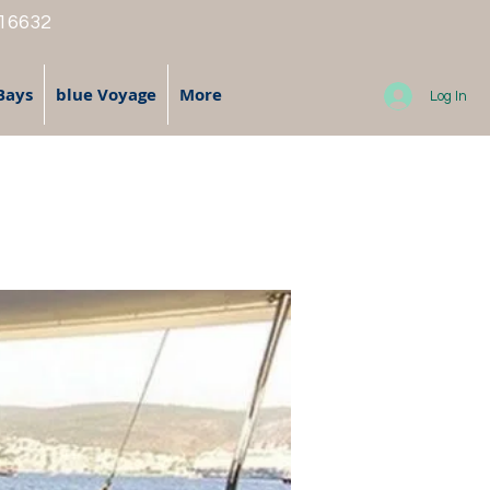
 16632
Bays
blue Voyage
More
Log In