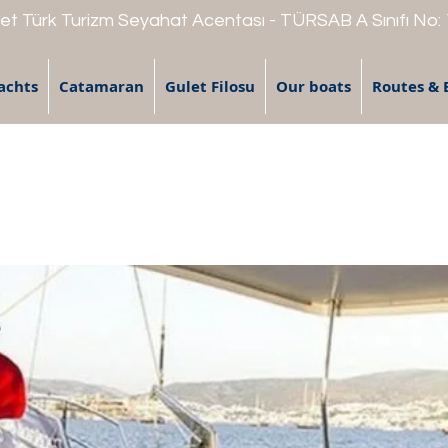
t Türk Turizm Seyahat Acentası - TÜRSAB A Sınıfı No:
achts
Catamaran
Gulet Filosu
Our boats
Routes & 