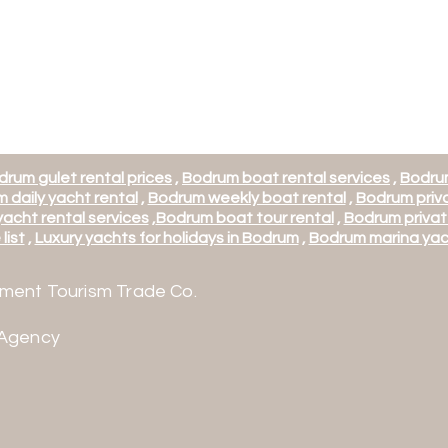
drum gulet rental prices
,
Bodrum boat rental services
,
Bodrum
 daily yacht rental
,
Bodrum weekly boat rental
,
Bodrum priva
acht rental services
,
Bodrum boat tour rental
,
Bodrum privat
list
,
Luxury yachts for holidays in Bodrum
,
Bodrum marina yac
ment Tourism Trade Co.
 Agency